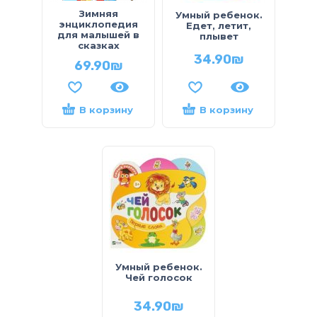
Зимняя
Умный ребенок.
энциклопедия
Едет, летит,
для малышей в
плывет
сказках
34.90
₪
69.90
₪
В корзину
В корзину
Умный ребенок.
Чей голосок
34.90
₪