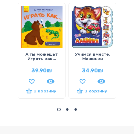
Ма
А ты можешь?
Учимся вместе.
м
Играть как…
Машинки
39.90
₪
34.90
₪
В корзину
В корзину