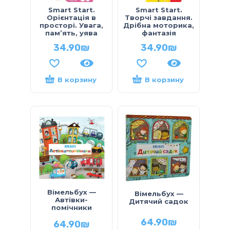
Smart Start.
Smart Start.
Орієнтація в
Творчі завдання.
просторі. Увага,
Дрібна моторика,
пам’ять, уява
фантазія
34.90
₪
34.90
₪
В корзину
В корзину
Вімельбух —
Вімельбух —
Автівки-
Дитячий садок
помічники
64.90
₪
64.90
₪