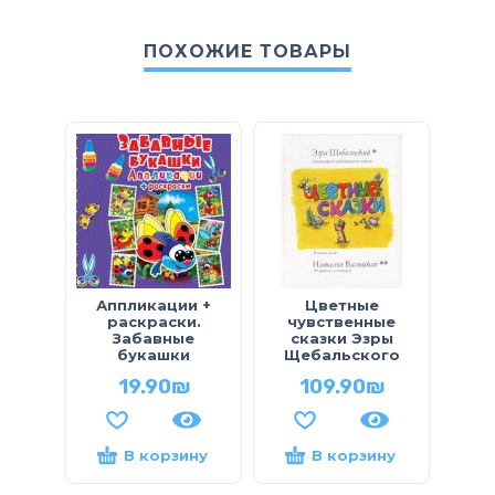
ПОХОЖИЕ ТОВАРЫ
Аппликации +
Цветные
Да
раскраски.
чувственные
Забавные
сказки Эзры
букашки
Щебальского
19.90
₪
109.90
₪
В корзину
В корзину