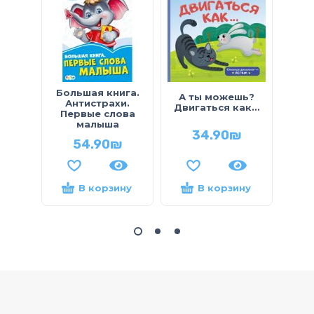
Большая книга.
А ты можешь?
Учи
Антистрахи.
Двигаться как…
Тимк
Первые слова
малыша
34.90
₪
54.90
₪
В корзину
В корзину