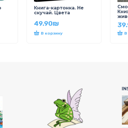
Смо
о
Книга-картонка. Не
Кни
скучай. Цвета
жив
49.90
₪
39
В корзину
В
I