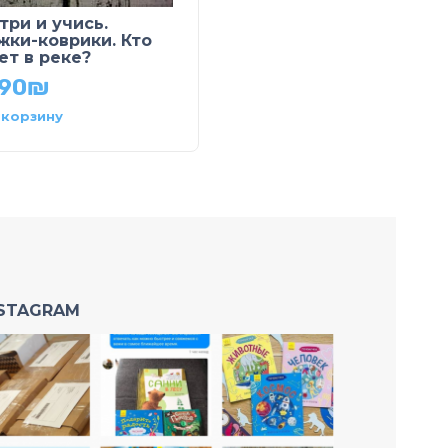
три и учись.
Малышам про
жки-коврики. Кто
машины. На дороге
ет в реке?
31.90
₪
.90
₪
 корзину
В корзину
NSTAGRAM