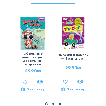
Объемные
Ап
Вырежи и наклей
аппликации.
р
— Транспорт
Зверушки-
модники
во
29.90
₪
П
29.90
₪
В корзину
В корзину