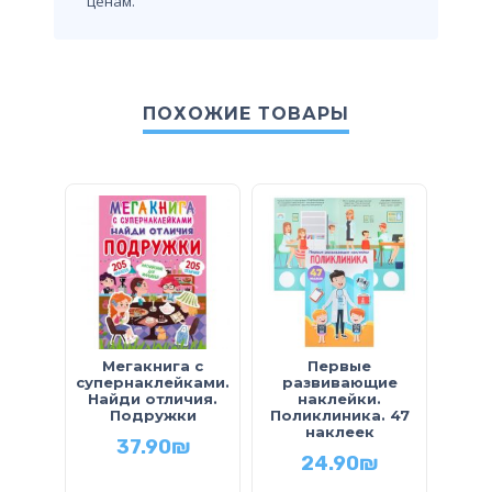
ценам.
ПОХОЖИЕ ТОВАРЫ
Мегакнига с
Первые
Умн
супернаклейками.
развивающие
Кт
Найди отличия.
наклейки.
Подружки
Поликлиника. 47
наклеек
37.90
₪
24.90
₪