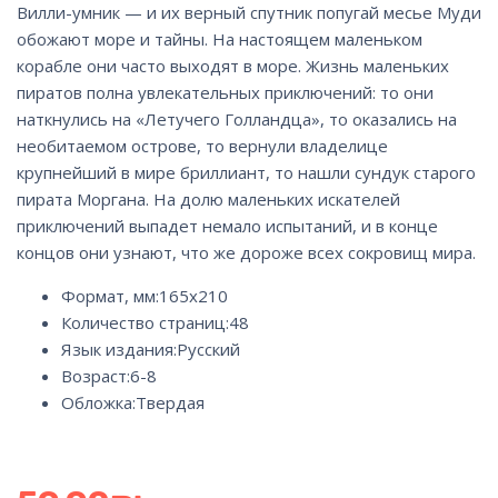
Вилли-умник — и их верный спутник попугай месье Муди
обожают море и тайны. На настоящем маленьком
корабле они часто выходят в море. Жизнь маленьких
пиратов полна увлекательных приключений: то они
наткнулись на «Летучего Голландца», то оказались на
необитаемом острове, то вернули владелице
крупнейший в мире бриллиант, то нашли сундук старого
пирата Моргана. На долю маленьких искателей
приключений выпадет немало испытаний, и в конце
концов они узнают, что же дороже всех сокровищ мира.
Формат, мм:
165х210
Количество страниц:
48
Язык издания:
Русский
Возраст:
6-8
Обложка:
Твердая