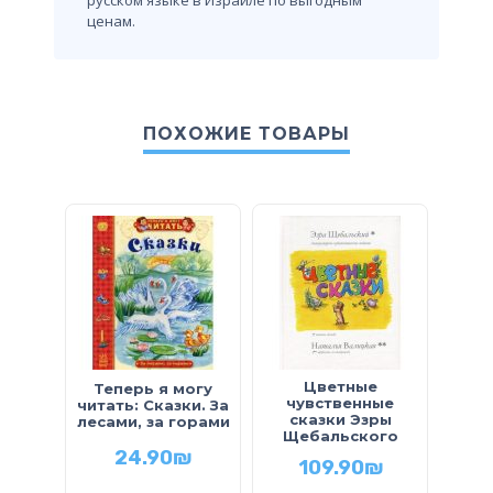
русском языке в Израиле по выгодным
ценам.
ПОХОЖИЕ ТОВАРЫ
Цветные
1
Теперь я могу
чувственные
читать: Сказки. За
сказки Эзры
ш
лесами, за горами
Щебальского
24.90
₪
109.90
₪