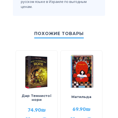
русском языке в Израиле по выгодным
ценам.
ПОХОЖИЕ ТОВАРЫ
Дар Темнистої
Матильда
не
нори
Не
69.90
₪
74.90
₪