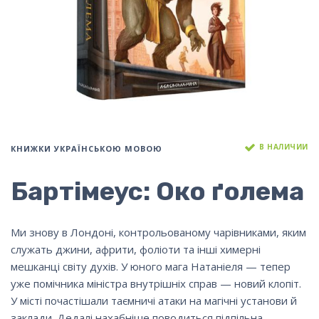
В НАЛИЧИИ
КНИЖКИ УКРАЇНСЬКОЮ МОВОЮ
Бартімеус: Око ґолема
Ми знову в Лондоні, контрольованому чарівниками, яким
служать джини, африти, фоліоти та інші химерні
мешканці світу духів. У юного мага Натаніеля — тепер
уже помічника міністра внутрішніх справ — новий клопіт.
У місті почастішали таємничі атаки на магічні установи й
заклади. Дедалі нахабніше поводиться підпільна