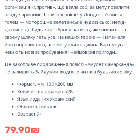
організація «Спротив», що взяла собі за мету повалити
владу чарівників. І найголовніше: у Лондоні з’явився
ґолем — моторошне велетенське чудовисько, непід­
датливе до будь-якої зброї й заклять, яке нищить на
своєму шляху геть усе. На наших героїв — Ната­ніеля і
його норовистого, але могутнього джина Бартімеуса
чекають нові випробування і неймовірні пригоди…
Це захоп­ливе продовження повісті «Амулет Самарканда»
не зали­шить бай­дужим жодного читача будь-якого віку.
Формат, мм: 130×200 мм
Количество страниц:528
Язык издания:
Украинский
Обложка:
Твердая
Возраст:9+
79.90
₪