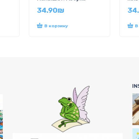
34.90
₪
34
В корзину
В
I