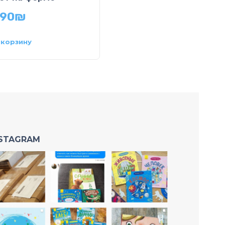
Найди отличия.
Принцессы
.90
₪
37.90
₪
 корзину
В корзину
NSTAGRAM