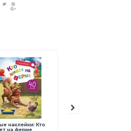
Мегакнига с
ые наклейки: Кто
супернаклейками.
ет на ферме