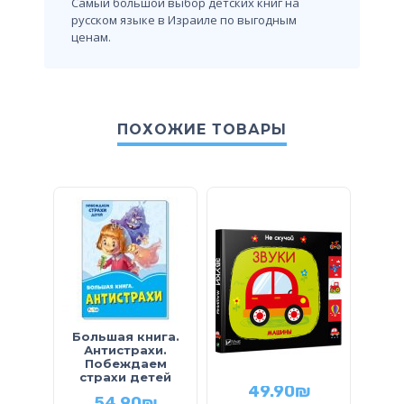
Самый большой выбор детских книг на
русском языке в Израиле по выгодным
ценам.
ПОХОЖИЕ ТОВАРЫ
Большая книга.
Книга-картонка.
Антистрахи.
кар
Звуки. Машины
Побеждаем
страхи детей
49.90
₪
54.90
₪