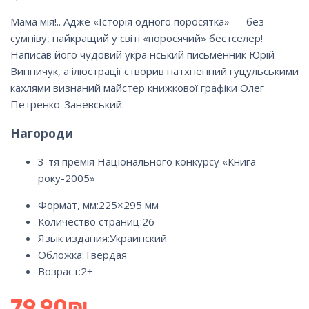
Мама мія!.. Адже «Історія одного поросятка» — без
сумніву, найкращий у світі «поросячий» бестселер!
Написав його чудовий український письменник Юрій
Винничук, а ілюстрації створив натхненний гуцульськими
кахлями визнаний майстер книжкової графіки Олег
Петренко-Заневський.
Нагороди
3-тя премія Національного конкурсу «Книга
року-2005»
Формат, мм:225×295 мм
Количество страниц:
26
Язык издания:
Украинский
Обложка:
Твердая
Возраст:2+
79.90
₪