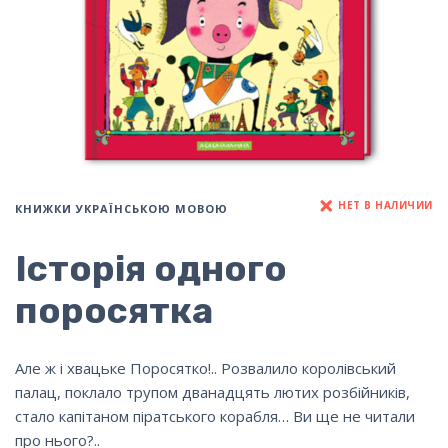
НЕТ В НАЛИЧИИ
КНИЖКИ УКРАЇНСЬКОЮ МОВОЮ
Історія одного
поросятка
Але ж і хвацьке Поросятко!.. Розвалило королівський
палац, поклало трупом дванадцять лютих розбійників,
стало капітаном піратського корабля… Ви ще не читали
про нього?..