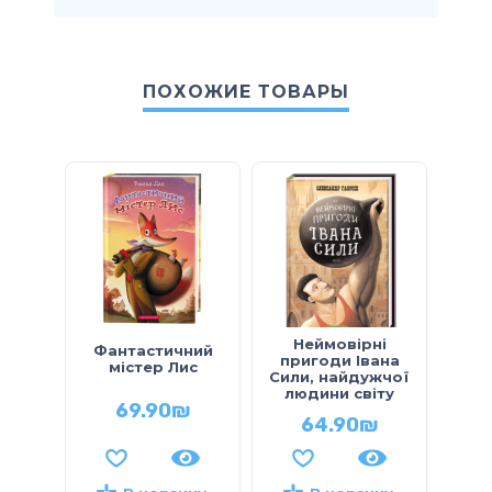
ПОХОЖИЕ ТОВАРЫ
Неймовірні
Ро
Фантастичний
пригоди Івана
містер Лис
Сили, найдужчої
н
людини світу
Вис
69.90
₪
64.90
₪