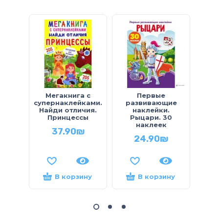
Мегакнига с
Первые
супернаклейками.
развивающие
р
Найди отличия.
наклейки.
Принцессы
Рыцари. 30
к
наклеек
н
37.90
₪
24.90
₪
В корзину
В корзину