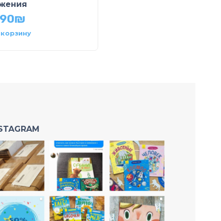
жения
49.90
₪
.90
₪
 корзину
В корзину
NSTAGRAM