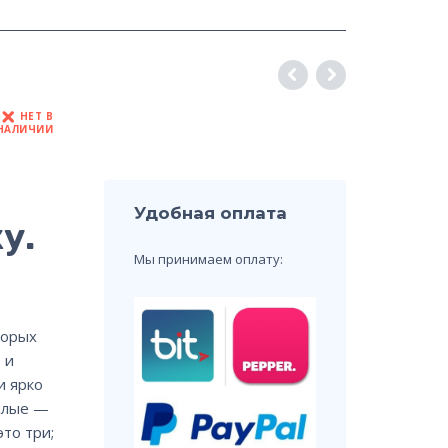
НЕТ В
НАЛИЧИИ
Удобная оплата
у.
Мы принимаем оплату:
торых
 и
и ярко
илые —
то три;