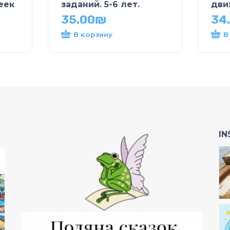
еек
заданий. 5-6 лет.
дви
35.00
₪
34
В корзину
В
I