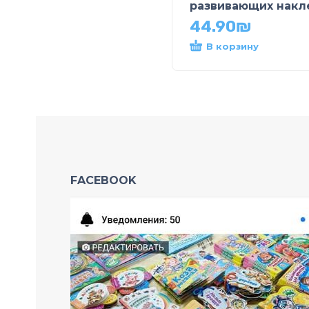
развивающих накл
44.90
₪
В корзину
FACEBOOK