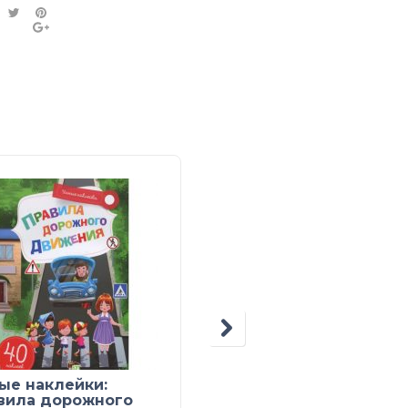
ые наклейки:
Обучалочка. Что зна
вила дорожного
малыш в 4-5 года