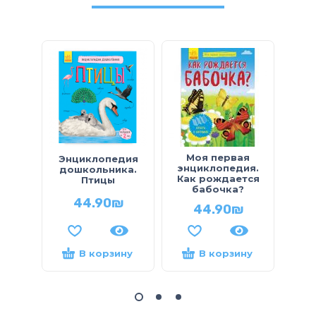
Моя первая
М
Энциклопедия
энциклопедия.
эн
дошкольника.
Как рождается
Ка
Птицы
бабочка?
44.90
₪
44.90
₪
В корзину
В корзину