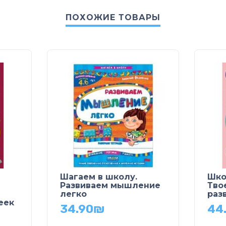
ПОХОЖИЕ ТОВАРЫ
Шагаем в школу.
Шко
Развиваем мышление
Тво
легко
раз
еек
34.90
₪
44