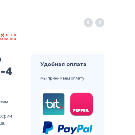
НЕТ В
НАЛИЧИИ
о
Удобная оплата
3-4
Мы принимаем оплату:
вным
серии
ша.