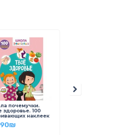
ла почемучки.
Умные наклейки:
е здоровье. 100
Правила дорожного
вивающих наклеек
движения
.90
₪
34.90
₪