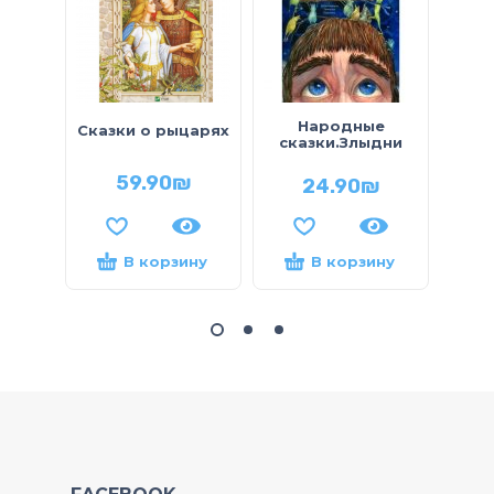
М
Народные
Сказки о рыцарях
сказки.Злыдни
Прян
59.90
₪
24.90
₪
В корзину
В корзину