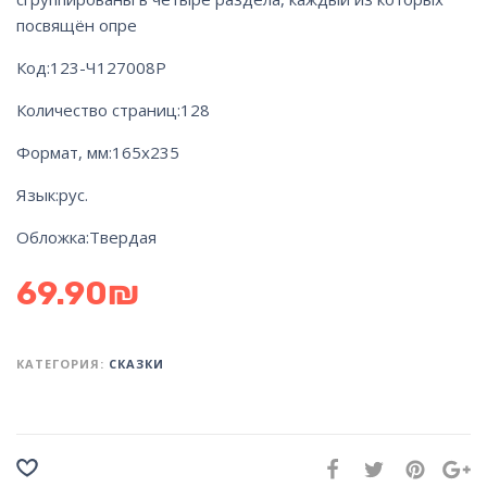
посвящён опре
Код:
123-Ч127008Р
Количество страниц:
128
Формат, мм:
165х235
Язык:
рус.
Обложка:
Твердая
69.90
₪
КАТЕГОРИЯ:
СКАЗКИ