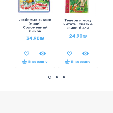
Любимые сказки
Те
Теперь я могу
(мини).
читать: Сказки.
Соломенный
м
Жили-были
бычок
Уд
24.90
₪
34.90
₪
В корзину
В корзину