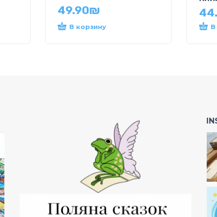
49.90
₪
44
В корзину
В
I