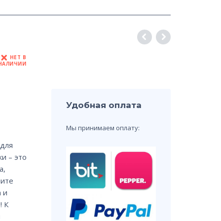
НЕТ В
НАЛИЧИИ
Удобная оплата
Мы принимаем оплату:
 для
и – это
а,
чите
 и
 К
ы