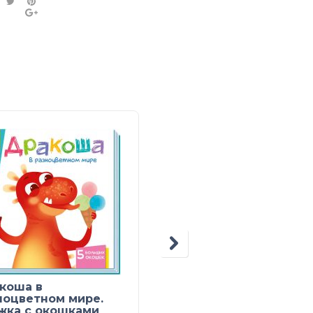
коша в
Учимся вместе. Тимк
ноцветном мире.
спортсмен
жка с окошками