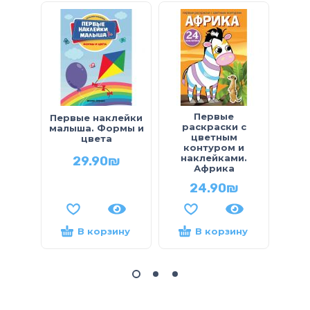
Первые
Первые наклейки
Цве
раскраски с
малыша. Формы и
Г
цветным
цвета
контуром и
наклейками.
29.90
₪
Африка
24.90
₪
В корзину
В корзину