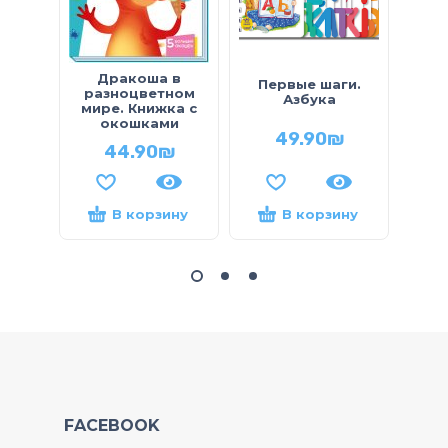
Дракоша в
Первые шаги.
разноцветном
кар
Азбука
мире. Книжка с
окошками
49.90
₪
44.90
₪
В корзину
В корзину
FACEBOOK