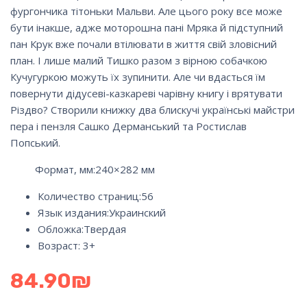
фургончика тітоньки Мальви. Але цього року все може
бути інакше, адже моторошна пані Мряка й підступний
пан Крук вже почали втілювати в життя свій зловісний
план. І лише малий Тишко разом з вірною собачкою
Кучугуркою можуть їх зупинити. Але чи вдасться їм
повернути дідусеві-казкареві чарівну книгу і врятувати
Різдво? Створили книжку два блискучі українські майстри
пера і пензля Сашко Дерманський та Ростислав
Попський.
Формат, мм:240×282 мм
Количество страниц:
56
Язык издания:
Украинский
Обложка:
Твердая
Возраст: 3+
84.90
₪