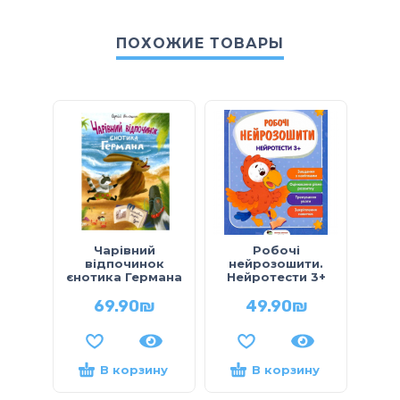
ПОХОЖИЕ ТОВАРЫ
Н
Чарівний
Робочі
пр
відпочинок
нейрозошити.
Сил
єнотика Германа
Нейротести 3+
лю
69.90
₪
49.90
₪
В корзину
В корзину