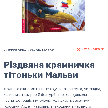
НЕТ В НАЛИЧИИ
КНИЖКИ УКРАЇНСЬКОЮ МОВОЮ
Різдвяна крамничка
тітоньки Мальви
Жодного свята містяни не ждуть так завзято, як Різдва,
коли в місті гамірно й безтурботно. Усе довкола
повниться радісним сміхом, колядками, веселими
голосами. А ще – казковими пахощами з чарівного