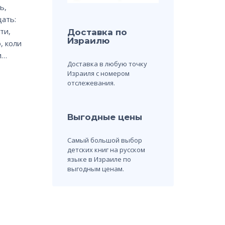
ь,
щать:
ти,
Доставка по
Израилю
, коли
и…
Доставка в любую точку
Израиля с номером
отслежевания.
Выгодные цены
Самый большой выбор
детских книг на русском
языке в Израиле по
выгодным ценам.