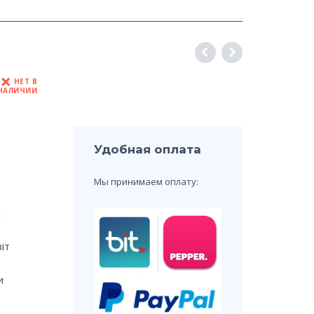
НЕТ В
НАЛИЧИИ
Удобная оплата
Мы принимаем оплату:
х
іт
и