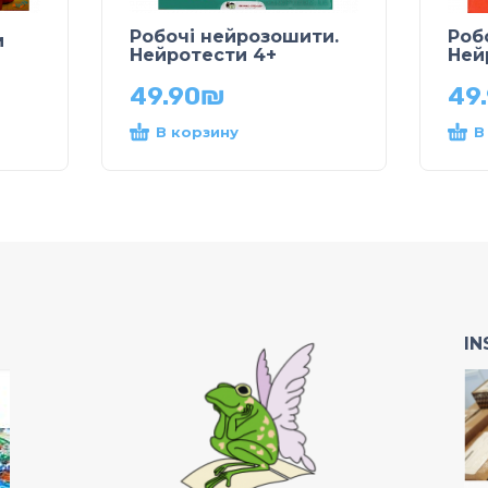
Робочі нейрозошити.
Роб
м
Нейротести 4+
Ней
49.90
₪
49
В корзину
В
I