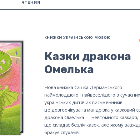
ЧТЕНИЯ
КНИЖКИ УКРАЇНСЬКОЮ МОВОЮ
Казки дракона
Омелька
Нова книжка Сашка Дерманського —
наймолодшого і найвеселішого з сучасни
українських дитячих письменників —
це довгоочікувана мандрівка у казковий св
дракона Омелька — невтомного казкаря,
що складає безліч казок, але якому завжд
бракує слухачів.