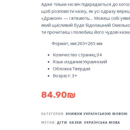
Адже тільки-но він підкрадається до когос
щоб розповісти казку, як усі одразу вере
«Дракон!» — і втікають… Можеш собі уяви
який щасливий буде бідолашний Омелько
ти прочитаєш і полюбиш його чудові казк
Формат, мм:265×265 мм
Количество страниц:
34
Язык издания:
Украинский
Обложка:
Твердая
Возраст: 3+
84.90
₪
КАТЕГОРИЯ:
КНИЖКИ УКРАЇНСЬКОЮ МОВОЮ
МЕТКИ:
ДІТИ
,
КАЗКИ
,
УКРАЇНСЬКА МОВА