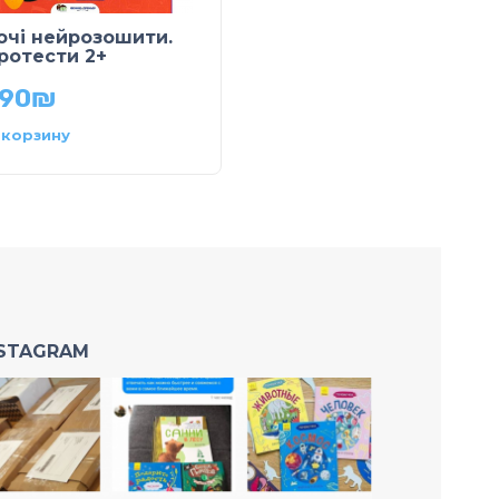
очі нейрозошити.
Сіірі та снігова люди
ротести 2+
49.90
₪
.90
₪
 корзину
В корзину
NSTAGRAM