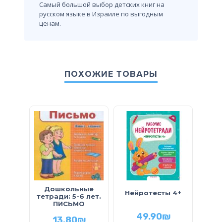
Самый большой выбор детских книг на
русском языке в Израиле по выгодным
ценам.
ПОХОЖИЕ ТОВАРЫ
Об
Дошкольные
Нейротесты 4+
Нов
тетради: 5-6 лет.
ра
ПИСЬМО
зада
49.90
₪
13.80
₪