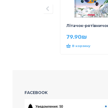
Літачок-рятівничо
79.90
₪
В корзину
FACEBOOK