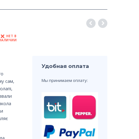
НЕТ В
НАЛИЧИИ
Удобная оплата
го
Мы принимаем оплату:
у сам,
олапі,
звали
вкола
чи
пляє
ала