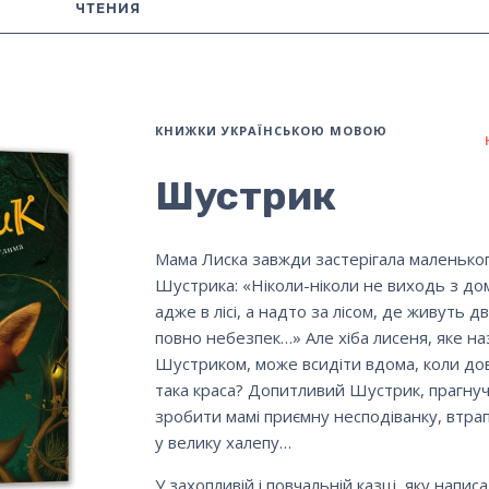
ЧТЕНИЯ
КНИЖКИ УКРАЇНСЬКОЮ МОВОЮ
Шустрик
Мама Лиска завжди застерігала маленько
Шустрика: «Ніколи-ніколи не виходь з дом
адже в лісі, а надто за лісом, де живуть дв
повно небезпек…» Але хіба лисеня, яке на
Шустриком, може всидіти вдома, коли до
така краса? Допитливий Шустрик, прагну
зробити мамі приємну несподіванку, втра
у велику халепу…
У захопливій і повчальній казці, яку напис