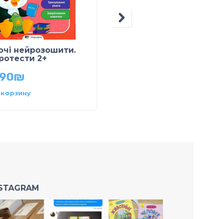
очі нейрозошити.
Робочі нейрозошити.
ротести 2+
Нейротести 3+
.90
₪
49.90
₪
 корзину
В корзину
NSTAGRAM