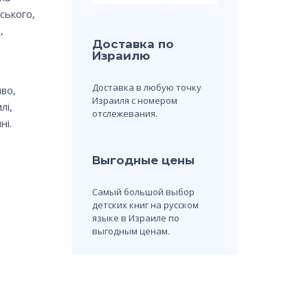
ського,
,
Доставка по
Израилю
Доставка в любую точку
во,
Израиля с номером
лі,
отслежевания.
ні.
Выгодные цены
Самый большой выбор
детских книг на русском
языке в Израиле по
выгодным ценам.