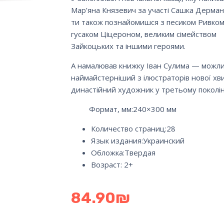
Мар’яна Князевич за участі Сашка Дерман
ти також познайомишся з песиком Ривком
гусаком Ціцероном, великим сімейством
Зайкоцьких та іншими героями.
А намалював книжку Іван Сулима — можли
наймайстерніший з ілюстраторів нової хви
династійний художник у третьому поколін
Формат, мм:240×300 мм
Количество страниц:
28
Язык издания:
Украинский
Обложка:
Твердая
Возраст: 2+
84.90
₪