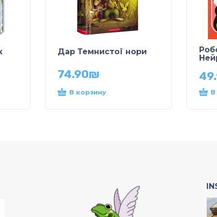
Роб
к
Дар Темнистої нори
Ней
74.90
₪
49
В корзину
В
I