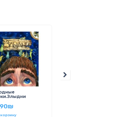
одные
Оранжевые сказки.
зки.Злыдни
Три поросенка
.90
₪
24.90
₪
 корзину
В корзину