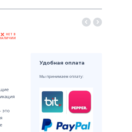
НЕТ В
НАЛИЧИИ
Удобная оплата
Мы принимаем оплату:
ящие
ликация
— это
я
е