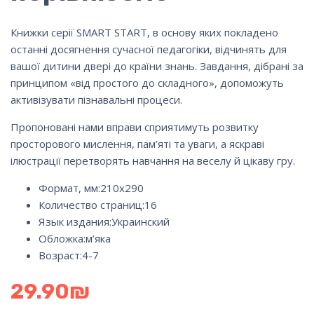
Книжки серії SMART START, в основу яких покладено
останні досягнення сучасної педагогіки, відчинять для
вашої дитини двері до країни знань. Завдання, дібрані за
принципом «від простого до складного», допоможуть
активізувати пізнавальні процеси.
Пропоновані нами вправи сприятимуть розвитку
просторового мислення, пам’яті та уваги, а яскраві
ілюстрації перетворять навчання на веселу й цікаву гру.
Формат, мм:210х290
Количество страниц:
16
Язык издания:
Украинский
Обложка:м’яка
Возраст:4-7
29.90
₪