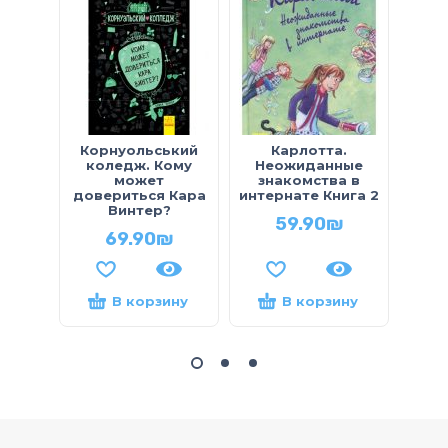
Корнуольcький
Карлотта.
Ко
коледж. Кому
Неожиданные
ко
может
знакомства в
ск
довериться Кара
интернате Книга 2
Винтер?
59.90
₪
69.90
₪
В корзину
В корзину