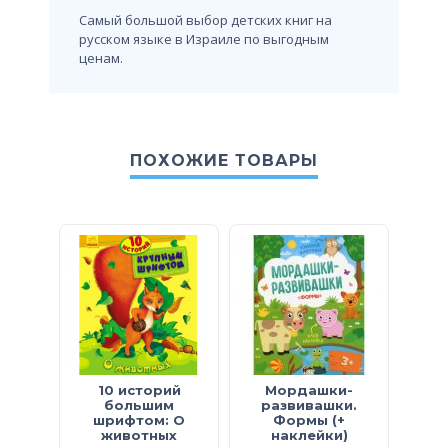
Самый большой выбор детских книг на
русском языке в Израиле по выгодным
ценам.
ПОХОЖИЕ ТОВАРЫ
10 историй
Мордашки-
Те
большим
развивашки.
шрифтом: О
Формы (+
м
животных
наклейки)