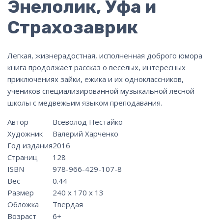
Энелолик, Уфа и
Страхозаврик
Легкая, жизнерадостная, исполненная доброго юмора
книга продолжает рассказ о веселых, интересных
приключениях зайки, ежика и их одноклассников,
учеников специализированной музыкальной лесной
школы с медвежьим языком преподавания.
Автор
Всеволод Нестайко
Художник
Валерий Харченко
Год издания
2016
Страниц
128
ISBN
978-966-429-107-8
Вес
0.44
Размер
240 х 170 х 13
Обложка
Твердая
Возраст
6+