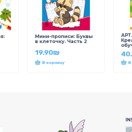
АРТ
я:
Мини-прописи: Буквы
Кре
в клеточку. Часть 2
обу
19.90
₪
40
В корзину
В
I