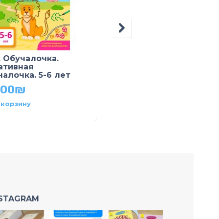
. Обучалочка.
Мозаика из наклеек.
ативная
Зоопарк
чалочка. 5-6 лет
34.90
₪
.00
₪
 корзину
В корзину
NSTAGRAM