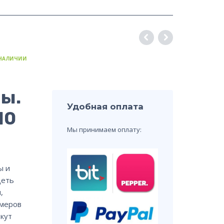
 НАЛИЧИИ
ы.
Удобная оплата
10
Мы принимаем оплату:
ы и
деть
,
имеров
екут