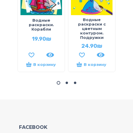
Водные
Луч
Водные
раскраски с
р
раскраски.
цветным
В
Корабли
контуром.
Подружки
19.90
₪
24.90
₪
В корзину
В корзину
FACEBOOK