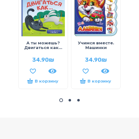
Смо
А ты можешь?
Учимся вместе.
Кни
Двигаться как…
Машинки
Кто 
34.90
₪
34.90
₪
В корзину
В корзину