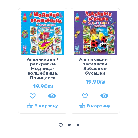
Аппликации +
Аппликации +
Выр
раскраски.
раскраски.
— 
Модница-
Забавные
волшебница.
букашки
Принцесса
19.90
₪
19.90
₪
В корзину
В корзину