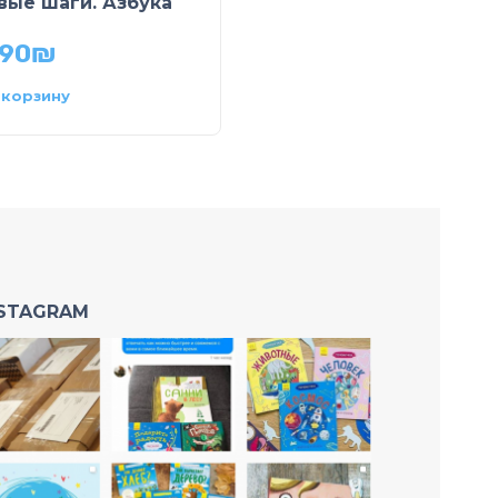
вые шаги. Азбука
Отгадай-Ка. Фигуры
.90
₪
39.40
₪
 корзину
В корзину
NSTAGRAM