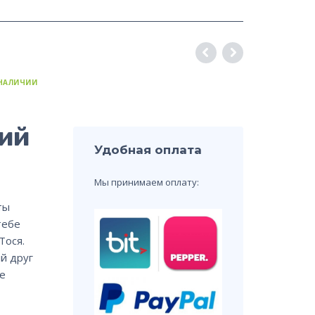
 НАЛИЧИИ
кий
Удобная оплата
Мы принимаем оплату:
ты
тебе
Тося.
ый друг
е