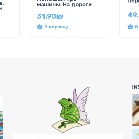
Пер
е.
машины. На дороге
и
49
31.90
₪
В корзину
В
I