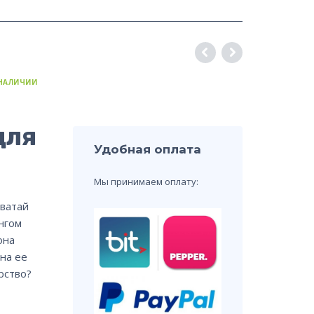
 НАЛИЧИИ
для
Удобная оплата
Мы принимаем оплату:
хватай
нгом
она
на ее
рство?