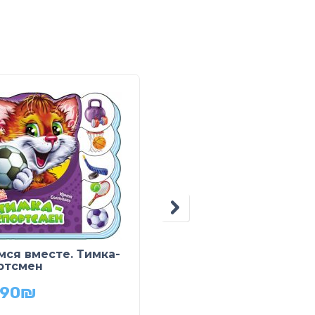
мся вместе. Тимка-
Книга-картонка. Звук
ртсмен
Машины
.90
₪
49.90
₪