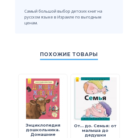
Самый большой выбор детских книг на
русском языке в Израиле по выгодным
ценам.
ПОХОЖИЕ ТОВАРЫ
Энциклопедия
М
От… до. Семья: от
дошкольника.
эн
малыша до
Домашние
Как
дедушки