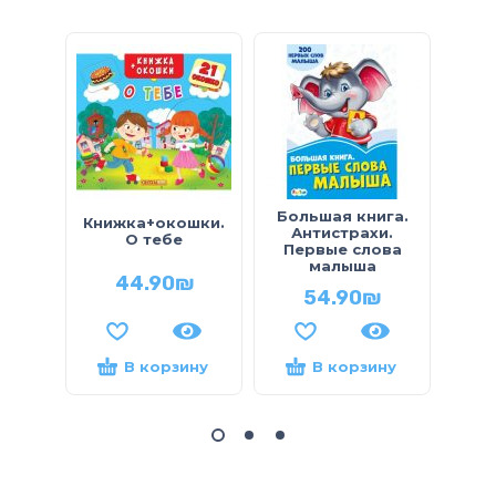
Большая книга.
Книжка+окошки.
Учи
Антистрахи.
О тебе
Кт
Первые слова
малыша
44.90
₪
54.90
₪
В корзину
В корзину