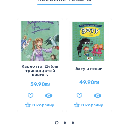
Карлотта. Дубль
Те
Ээту и гении
тринадцатый
чита
Книга 3
леса
49.90
₪
59.90
₪
В корзину
В корзину