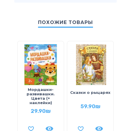
ПОХОЖИЕ ТОВАРЫ
Мордашки-
Сказки о рыцарях
развивашки.
р
Цвета (+
наклейки)
к
59.90
₪
н
29.90
₪