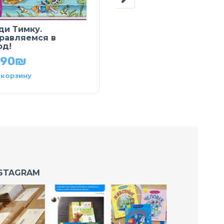
ди Тимку.
Забавные машинки.
равляемся в
Вертолёт
од!
19.90
₪
.90
₪
 корзину
В корзину
NSTAGRAM