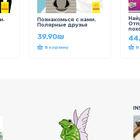
Най
и.
Познакомься с нами.
Отп
Полярные друзья
пох
39.90
₪
44
В корзину
В
I