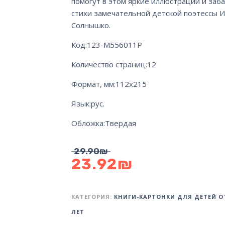
помогут в этом яркие иллюстрации и заб
стихи замечательной детской поэтессы 
Солнышко.
Код:
123-М556011Р
Количество страниц:
12
Формат, мм:
112х215
Язык:
рус.
Обложка:
Твердая
29.90
₪
23.92
₪
КАТЕГОРИЯ:
КНИГИ-КАРТОНКИ ДЛЯ ДЕТЕЙ ОТ
ЛЕТ