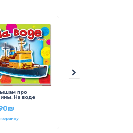
ышам про
Учимся вместе. Кто
ины. На воде
где живет
.90
₪
34.90
₪
 корзину
В корзину