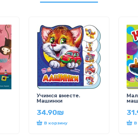
Учимся вместе.
Мал
Машинки
маш
34.90
₪
31
В корзину
В