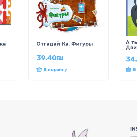
А т
ка
Отгадай-Ка. Фигуры
Дви
39.40
₪
34
В корзину
В
I