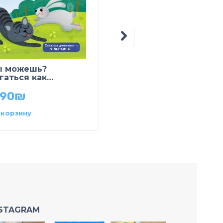
Большая книга.
ы можешь?
Антистрахи. Первые
гаться как…
слова малыша
.90
₪
54.90
₪
 корзину
В корзину
NSTAGRAM