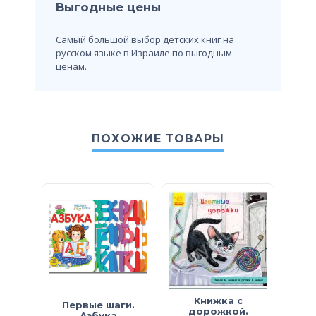
Выгодные цены
Самый большой выбор детских книг на
русском языке в Израиле по выгодным
ценам.
ПОХОЖИЕ ТОВАРЫ
Книжка с
Первые шаги.
Учи
дорожкой.
Азбука