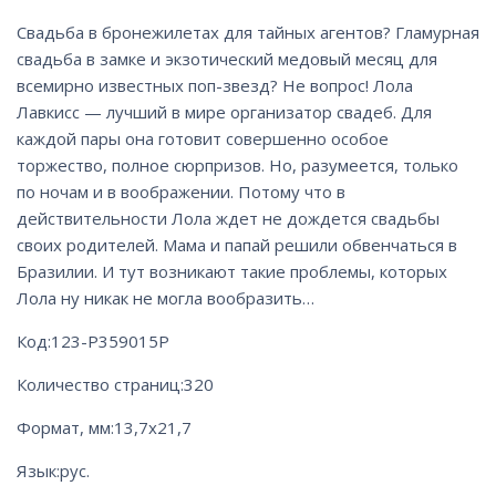
Свадьба в бронежилетах для тайных агентов? Гламурная
свадьба в замке и экзотический медовый месяц для
всемирно известных поп-звезд? Не вопрос! Лола
Лавкисс — лучший в мире организатор свадеб. Для
каждой пары она готовит совершенно особое
торжество, полное сюрпризов. Но, разумеется, только
по ночам и в воображении. Потому что в
действительности Лола ждет не дождется свадьбы
своих родителей. Мама и папай решили обвенчаться в
Бразилии. И тут возникают такие проблемы, которых
Лола ну никак не могла вообразить…
Код:
123-Р359015Р
Количество страниц:
320
Формат, мм:
13,7х21,7
Язык:
рус.