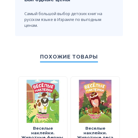
Самый большой выбор детских книг на
русском языке в Израиле по выгодным
ценам.
ПОХОЖИЕ ТОВАРЫ
Веселые
Веселые
М
наклейки.
наклейки.
накл
Животные фермы.
Животные леса