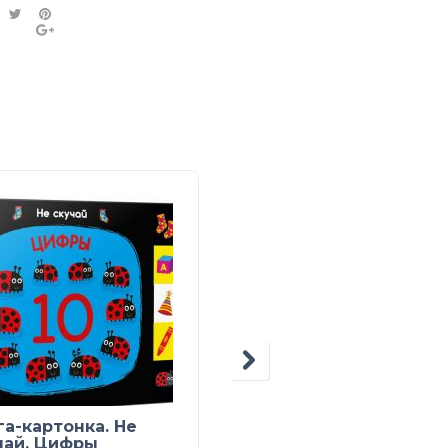
Дракоша в
га-картонка. Не
разноцветном мире.
чай. Цифры