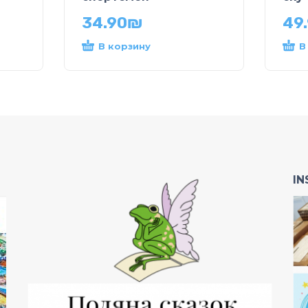
34.90
₪
49
В корзину
В
I