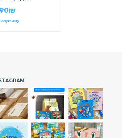
Книжка с окошками
.90
₪
44.90
₪
 корзину
В корзину
NSTAGRAM