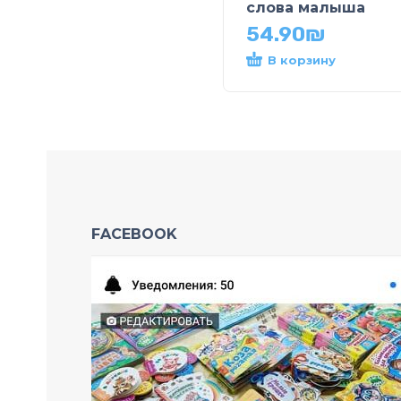
слова малыша
54.90
₪
В корзину
FACEBOOK